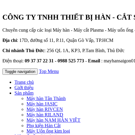
CÔNG TY TNHH THIẾT BỊ HÀN - CẮT 
Chuyên cung cấp các loại Máy hàn - Máy cắt Plasma - Máy uốn ống 
Địa chỉ
: 17D, đường số 11, P.11, Quận Gò Vấp, TP.HCM
Chi nhánh Thủ Đức
: 256 QL 1A, KP3, P.Tam Bình, Thủ Đức
Điện thoại:
09 37 37 22 31 - 0988 525 773
-
Email
: mayhansaigon0
Top Menu
Toggle navigation
Trang chủ
Giới thiệu
Sản phẩm
Máy hàn Tân Thành
Máy hàn JASIC
Máy hàn RIVCEN
Máy hàn RILAND
Máy hàn NAM HÀN VIỆT
Phụ kiện Hàn Cắt
Máy Uốn ống kim loại