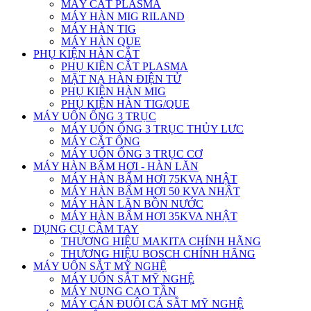
MÁY CẮT PLASMA
MÁY HÀN MIG RILAND
MÁY HÀN TIG
MÁY HÀN QUE
PHỤ KIỆN HÀN CẮT
PHỤ KIỆN CẮT PLASMA
MẶT NẠ HÀN ĐIỆN TỬ
PHỤ KIỆN HÀN MIG
PHỤ KIỆN HÀN TIG/QUE
MÁY UỐN ỐNG 3 TRỤC
MÁY UỐN ỐNG 3 TRỤC THỦY LƯC
MÁY CẮT ỐNG
MÁY UỐN ỐNG 3 TRỤC CƠ
MÁY HÀN BẤM HƠI - HÀN LĂN
MÁY HÀN BẤM HƠI 75KVA NHẬT
MÁY HÀN BẤM HƠI 50 KVA NHẬT
MÁY HÀN LĂN BỒN NƯỚC
MÁY HÀN BẤM HƠI 35KVA NHẬT
DỤNG CỤ CẦM TAY
THƯƠNG HIỆU MAKITA CHÍNH HÃNG
THƯƠNG HIỆU BOSCH CHÍNH HÃNG
MÁY UỐN SẮT MỸ NGHỆ
MÁY UỐN SẮT MỸ NGHỆ
MÁY NUNG CAO TẦN
MÁY CÁN ĐUÔI CÁ SẮT MỸ NGHỆ