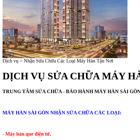
Dịch vụ > Nhận Sửa Chữa Các Loại Máy Hàn Tận Nơi
DỊCH VỤ SỬA CHỮA MÁY HÀ
TRUNG TÂM SỬA CHỮA - BẢO HÀNH MÁY HÀN SÀI GÒN Web
MÁY HÀN SÀI GÒN NHẬN SỬA CHỮA CÁC LOẠI:
- Máy hàn que điện tử,