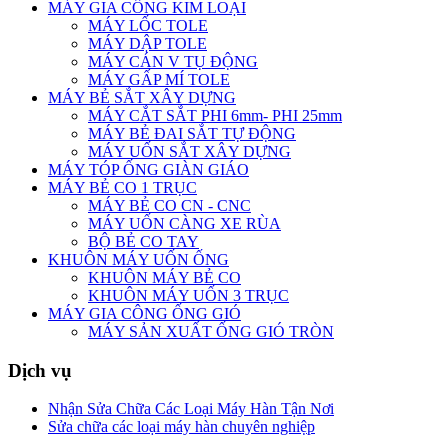
MÁY GIA CÔNG KIM LOẠI
MÁY LỐC TOLE
MÁY DẬP TOLE
MÁY CÁN V TỤ ĐỘNG
MÁY GẤP MÍ TOLE
MÁY BẺ SẮT XÂY DỰNG
MÁY CẮT SẮT PHI 6mm- PHI 25mm
MÁY BẺ ĐAI SẮT TỰ ĐỘNG
MÁY UỐN SẮT XÂY DỰNG
MÁY TÓP ỐNG GIÀN GIÁO
MÁY BẺ CO 1 TRỤC
MÁY BẺ CO CN - CNC
MÁY UỐN CÀNG XE RÙA
BỘ BẺ CO TAY
KHUÔN MÁY UỐN ỐNG
KHUÔN MÁY BẺ CO
KHUÔN MÁY UỐN 3 TRỤC
MÁY GIA CÔNG ỐNG GIÓ
MÁY SẢN XUẤT ỐNG GIÓ TRÒN
Dịch vụ
Nhận Sửa Chữa Các Loại Máy Hàn Tận Nơi
Sửa chữa các loại máy hàn chuyên nghiệp