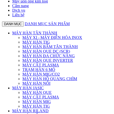
Máy uốn ống kim loại
Cẩm nang
Dịch vụ
Liên hệ
DANH MỤC SẢN PHẨM
DANH MỤC
MÁY HÀN TÂN THÀNH
MÁY XI - MÁY ĐIỆN HÓA INOX
MÁY HÀN TIG
MÁY HÀN BẤM TÂN THÀNH
MÁY HÀN QUE DC (SCR)
MÁY HÀN ĐA CHỨC NĂNG
MÁY HÀN QUE INVERTER
MÁY CẮT PLASMA
TRẠM HÀN 6 MỎ
MÁY HÀN MIG/CO2
MÁY HÀN HỒ QUANG CHÌM
MÁY HÀN NỐI
MÁY HÀN JASIC
MÁY HÀN QUE
MÁY CẮT PLASMA
MÁY HÀN MIG
MÁY HÀN TIG
MÁY HÀN RILAND