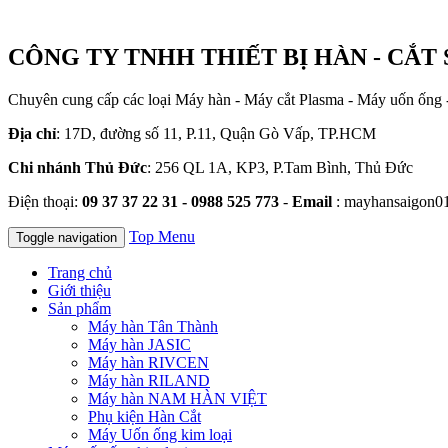
CÔNG TY TNHH THIẾT BỊ HÀN - CẮT 
Chuyên cung cấp các loại Máy hàn - Máy cắt Plasma - Máy uốn ống 
Địa chỉ
: 17D, đường số 11, P.11, Quận Gò Vấp, TP.HCM
Chi nhánh Thủ Đức
: 256 QL 1A, KP3, P.Tam Bình, Thủ Đức
Điện thoại:
09 37 37 22 31 - 0988 525 773
-
Email
: mayhansaigon0
Top Menu
Toggle navigation
Trang chủ
Giới thiệu
Sản phẩm
Máy hàn Tân Thành
Máy hàn JASIC
Máy hàn RIVCEN
Máy hàn RILAND
Máy hàn NAM HÀN VIỆT
Phụ kiện Hàn Cắt
Máy Uốn ống kim loại