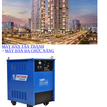
MÁY HÀN TÂN THÀNH
>
MÁY HÀN ĐA CHỨC NĂNG