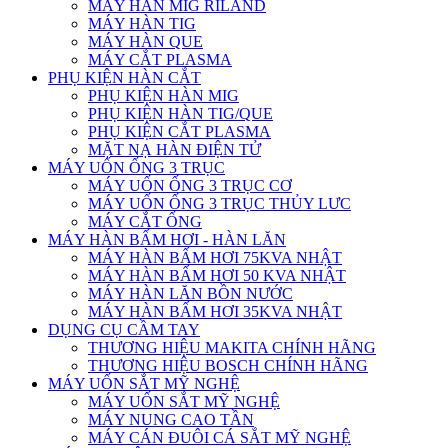
MÁY HÀN MIG RILAND
MÁY HÀN TIG
MÁY HÀN QUE
MÁY CẮT PLASMA
PHỤ KIỆN HÀN CẮT
PHỤ KIỆN HÀN MIG
PHỤ KIỆN HÀN TIG/QUE
PHỤ KIỆN CẮT PLASMA
MẶT NẠ HÀN ĐIỆN TỬ
MÁY UỐN ỐNG 3 TRỤC
MÁY UỐN ỐNG 3 TRỤC CƠ
MÁY UỐN ỐNG 3 TRỤC THỦY LƯC
MÁY CẮT ỐNG
MÁY HÀN BẤM HƠI - HÀN LĂN
MÁY HÀN BẤM HƠI 75KVA NHẬT
MÁY HÀN BẤM HƠI 50 KVA NHẬT
MÁY HÀN LĂN BỒN NƯỚC
MÁY HÀN BẤM HƠI 35KVA NHẬT
DỤNG CỤ CẦM TAY
THƯƠNG HIỆU MAKITA CHÍNH HÃNG
THƯƠNG HIỆU BOSCH CHÍNH HÃNG
MÁY UỐN SẮT MỸ NGHỆ
MÁY UỐN SẮT MỸ NGHỆ
MÁY NUNG CAO TẦN
MÁY CÁN ĐUÔI CÁ SẮT MỸ NGHỆ