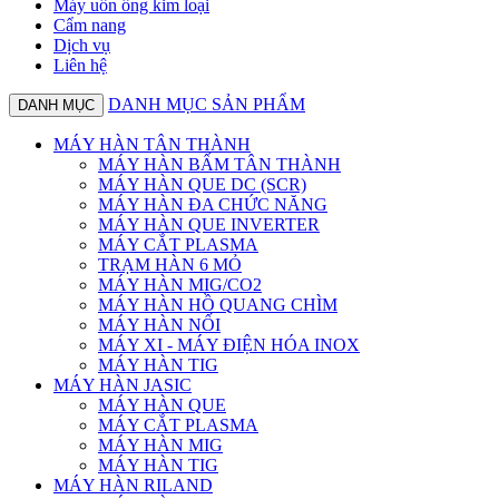
Máy uốn ống kim loại
Cẩm nang
Dịch vụ
Liên hệ
DANH MỤC SẢN PHẨM
DANH MỤC
MÁY HÀN TÂN THÀNH
MÁY HÀN BẤM TÂN THÀNH
MÁY HÀN QUE DC (SCR)
MÁY HÀN ĐA CHỨC NĂNG
MÁY HÀN QUE INVERTER
MÁY CẮT PLASMA
TRẠM HÀN 6 MỎ
MÁY HÀN MIG/CO2
MÁY HÀN HỒ QUANG CHÌM
MÁY HÀN NỐI
MÁY XI - MÁY ĐIỆN HÓA INOX
MÁY HÀN TIG
MÁY HÀN JASIC
MÁY HÀN QUE
MÁY CẮT PLASMA
MÁY HÀN MIG
MÁY HÀN TIG
MÁY HÀN RILAND