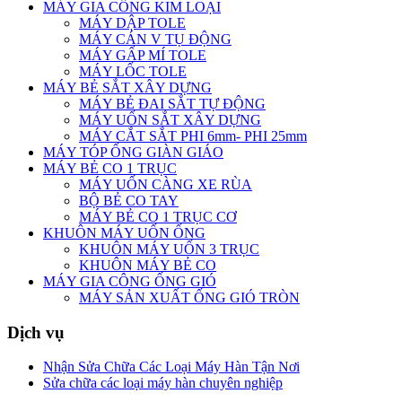
MÁY GIA CÔNG KIM LOẠI
MÁY DẬP TOLE
MÁY CÁN V TỤ ĐỘNG
MÁY GẤP MÍ TOLE
MÁY LỐC TOLE
MÁY BẺ SẮT XÂY DỰNG
MÁY BẺ ĐAI SẮT TỰ ĐỘNG
MÁY UỐN SẮT XÂY DỰNG
MÁY CẮT SẮT PHI 6mm- PHI 25mm
MÁY TÓP ỐNG GIÀN GIÁO
MÁY BẺ CO 1 TRỤC
MÁY UỐN CÀNG XE RÙA
BỘ BẺ CO TAY
MÁY BẺ CO 1 TRỤC CƠ
KHUÔN MÁY UỐN ỐNG
KHUÔN MÁY UỐN 3 TRỤC
KHUÔN MÁY BẺ CO
MÁY GIA CÔNG ỐNG GIÓ
MÁY SẢN XUẤT ỐNG GIÓ TRÒN
Dịch vụ
Nhận Sửa Chữa Các Loại Máy Hàn Tận Nơi
Sửa chữa các loại máy hàn chuyên nghiệp